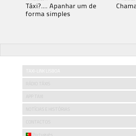
Táxi?…. Apanhar um de
Chama
forma simples
TAXI-LINK LISBOA
RÁDIO TÁXIS
APP TAXI
NOTÍCIAS E HISTÓRIAS
CONTACTOS
Português