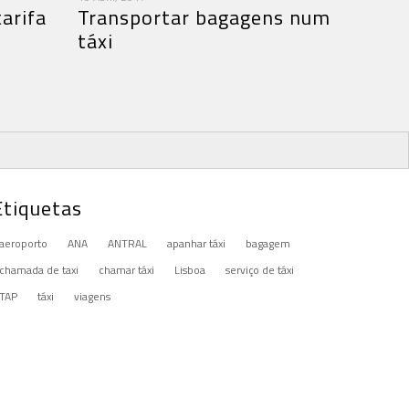
arifa
Transportar bagagens num
táxi
Etiquetas
aeroporto
ANA
ANTRAL
apanhar táxi
bagagem
chamada de taxi
chamar táxi
Lisboa
serviço de táxi
TAP
táxi
viagens