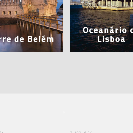
Oceanário 
rre de Belém
Lisboa
017
18 Abril, 2017