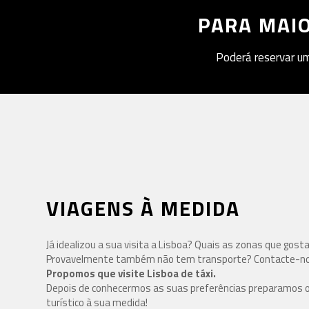
PARA MAIO
Poderá reservar um
VIAGENS À MEDIDA
Já idealizou a sua visita a Lisboa? Quais as zonas que gostar
Provavelmente também não tem transporte? Contacte-no
Propomos que visite Lisboa de táxi.
Depois de conhecermos as suas preferências preparamos o
turístico à sua medida!