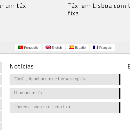
r um táxi
Táxi em Lisboa com t
fixa
Português
English
Español
Français
Notícias
Táxi?…. Apanhar um de forma simples
Chamar um táxi
Táxi em Lisboa com tarifa fixa