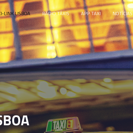
I-LINK LISBOA
RÁDIO TÁXIS
APP TAXI
NOTÍCIAS
ISBOA